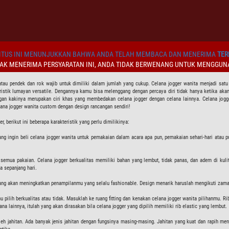
TUS INI MENUNJUKKAN BAHWA ANDA TELAH MEMBACA DAN MENERIMA
TER
DAK MENERIMA PERSYARATAN INI, ANDA TIDAK BERWENANG UNTUK MENGGUNA
atau pendek dan rok wajib untuk dimiliki dalam jumlah yang cukup. Celana jogger wanita menjadi satu
istik lumayan versatile. Dengannya kamu bisa melenggang dengan percaya diri tidak hanya ketika akan 
gan kakinya merupakan ciri khas yang membedakan celana jogger dengan celana lainnya. Celana jogge
lana jogger wanita custom dengan design rancangan sendiri!
 berikut ini beberapa karakteristik yang perlu dimilikinya:
ng ingin beli celana jogger wanita untuk pemakaian dalam acara apa pun, pemakaian sehari-hari atau 
 semua pakaian. Celana jogger berkualitas memiliki bahan yang lembut, tidak panas, dan adem di kuli
 sepanjang hari.
i yang akan meningkatkan penampilanmu yang selalu fashionable. Design menarik haruslah mengikuti zam
u pilih berkualitas atau tidak. Masuklah ke ruang fitting dan kenakan celana jogger wanita pilihanmu. 
a lainnya, itulah yang akan dirasakan bila celana jogger yang dipilih memiliki rib elastic yang lembut.
jahitan. Ada banyak jenis jahitan dengan fungsinya masing-masing. Jahitan yang kuat dan rapih menjad