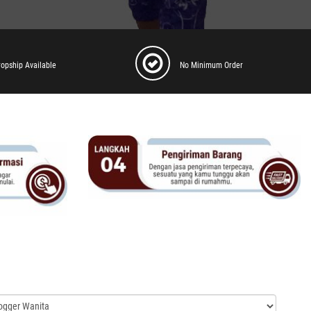
ropship Available
No Minimum Order