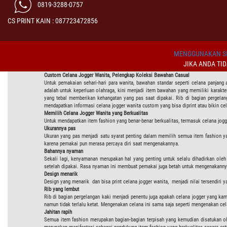
0819-3288-0757
CS PRINT KAIN : 087723472856
MENGGUNAKAN SI
JIKA ANDA TI
Custom
Celana Jogger Wanita
, Pelengkap Koleksi Bawahan Casual
Untuk pemakaian sehari-hari para wanita, bawahan standar seperti celana panjang 
adalah untuk keperluan olahraga, kini menjadi item bawahan yang memiliki karakter
yang tebal memberikan kehangatan yang pas saat dipakai. Rib di bagian pergelan
mendapatkan informasi celana jogger wanita custom yang bisa diprint atau bikin ce
M
emilih Celana Jogger Wanita yang Berkualitas
Untuk mendapatkan item fashion yang benar-benar berkualitas, termasuk celana jogger,
Ukurannya pas
Ukuran yang pas menjadi satu syarat penting dalam memilih semua item fashion ya
karena pemakai pun merasa percaya diri saat mengenakannya.
Bahannya nyaman
Sekali lagi, kenyamanan merupakan hal yang penting untuk selalu dihadirkan oleh
setelah dipakai. Rasa nyaman ini membuat pemakai juga betah untuk mengenakannya
Design menarik
Design yang menarik dan bisa print celana jogger wanita, menjadi nilai tersendir
Rib yang lembut
Rib di bagian pergelangan kaki menjadi penentu juga apakah celana jogger yang kam
namun tidak terlalu ketat. Mengenakan celana ini sama saja seperti mengenakan celan
Jahitan rapih
Semua item fashion merupakan bagian-bagian terpisah yang kemudian disatukan oleh 