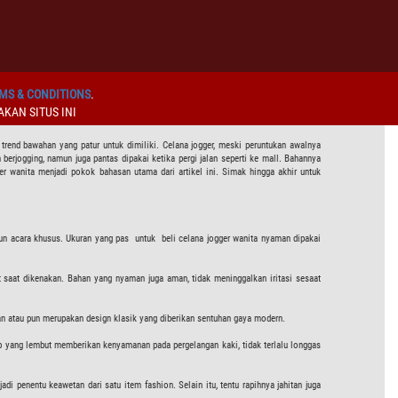
MS & CONDITIONS
.
KAN SITUS INI
 trend bawahan yang patur untuk dimiliki. Celana jogger, meski peruntukan awalnya
berjogging, namun juga pantas dipakai ketika pergi jalan seperti ke mall. Bahannya
r wanita menjadi pokok bahasan utama dari artikel ini. Simak hingga akhir untuk
pun acara khusus. Ukuran yang pas untuk beli celana jogger wanita nyaman dipakai
t saat dikenakan. Bahan yang nyaman juga aman, tidak meninggalkan iritasi sesaat
an atau pun merupakan design klasik yang diberikan sentuhan gaya modern.
Rib yang lembut memberikan kenyamanan pada pergelangan kaki, tidak terlalu longgas
i penentu keawetan dari satu item fashion. Selain itu, tentu rapihnya jahitan juga