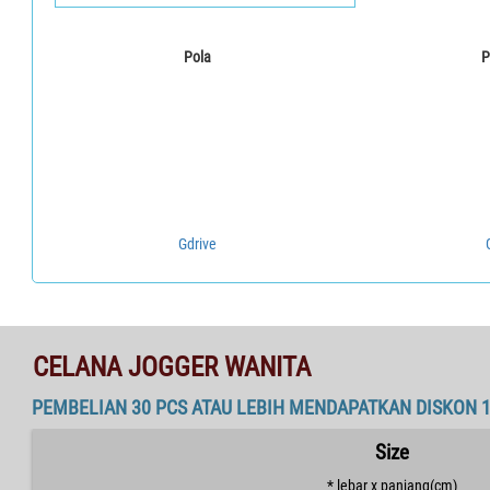
Pola
P
Gdrive
CELANA JOGGER WANITA
PEMBELIAN 30 PCS ATAU LEBIH MENDAPATKAN DISKON 
Size
* lebar x panjang(cm)