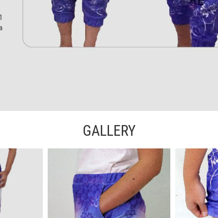
1
a
GALLERY