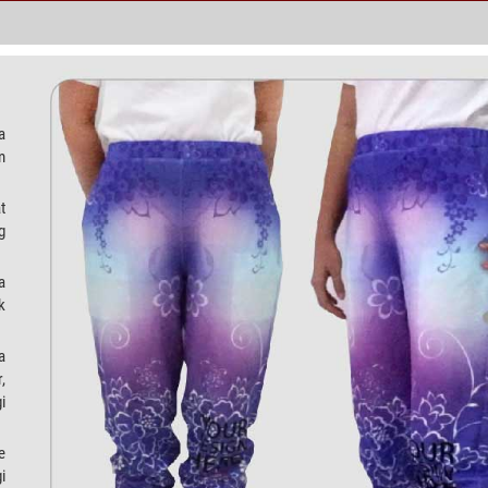
a
m
t
g
a
k
a
,
i
e
i