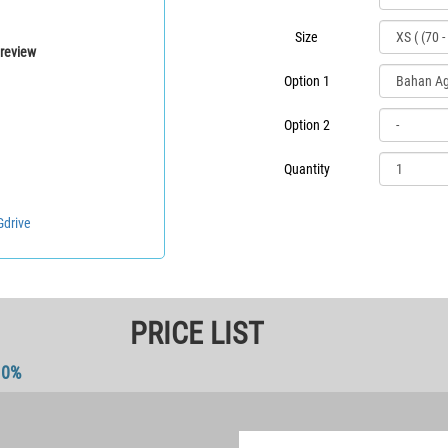
Size
review
Option 1
Option 2
Quantity
Gdrive
PRICE LIST
10%