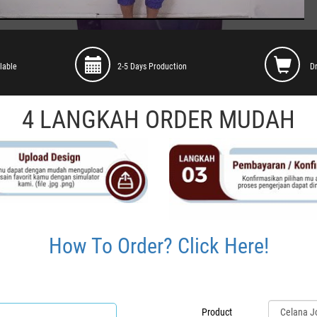
lable
2-5 Days Production
D
4 LANGKAH ORDER MUDAH
How To Order? Click Here!
Product