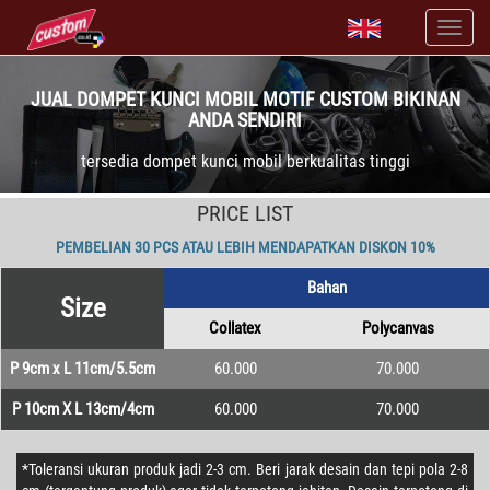
JUAL DOMPET KUNCI MOBIL MOTIF CUSTOM BIKINAN
ANDA SENDIRI
tersedia dompet kunci mobil berkualitas tinggi
PRICE LIST
PEMBELIAN 30 PCS ATAU LEBIH MENDAPATKAN DISKON 10%
Bahan
Size
Collatex
Polycanvas
P 9cm x L 11cm/5.5cm
60.000
70.000
P 10cm X L 13cm/4cm
60.000
70.000
*Toleransi ukuran produk jadi 2-3 cm. Beri jarak desain dan tepi pola 2-8