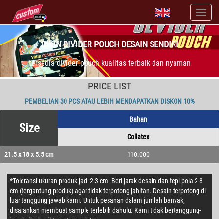
BIKIN DIVIDER POUCH DESAIN SENDIRI
tersedia divider pouch kualitas terbaik dan nyaman
PRICE LIST
PEMBELIAN 30 PCS ATAU LEBIH MENDAPATKAN DISKON 10%
Bahan
Size
Collatex
21.5 x 18 x 5.5 cm
110.000
*Toleransi ukuran produk jadi 2-3 cm. Beri jarak desain dan tepi pola 2-8
cm (tergantung produk) agar tidak terpotong jahitan. Desain terpotong di
luar tanggung jawab kami. Untuk pesanan dalam jumlah banyak,
disarankan membuat sample terlebih dahulu. Kami tidak bertanggung-