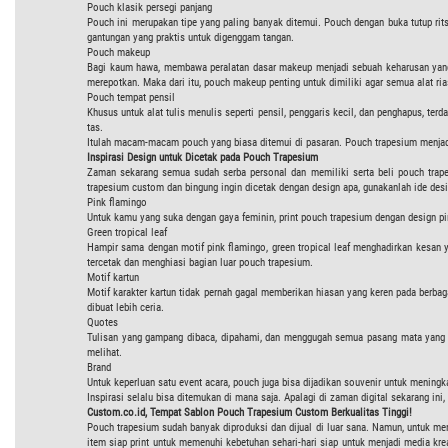
Pouch klasik persegi panjang
Pouch ini merupakan tipe yang paling banyak ditemui. Pouch dengan buka tutup ritsle
gantungan yang praktis untuk digenggam tangan.
Pouch makeup
Bagi kaum hawa, membawa peralatan dasar makeup menjadi sebuah keharusan yang t
merepotkan. Maka dari itu, pouch makeup penting untuk dimiliki agar semua alat rias
Pouch tempat pensil
Khusus untuk alat tulis menulis seperti pensil, penggaris kecil, dan penghapus, t
tas.
Itulah macam-macam pouch yang biasa ditemui di pasaran. Pouch trapesium menjadi 
Inspirasi Design untuk Dicetak pada Pouch Trapesium
Zaman sekarang semua sudah serba personal dan memiliki serta beli pouch trape
trapesium custom dan bingung ingin dicetak dengan design apa, gunakanlah ide desig
Pink flamingo
Untuk kamu yang suka dengan gaya feminin, print pouch trapesium dengan design pi
Green tropical leaf
Hampir sama dengan motif pink flamingo, green tropical leaf menghadirkan kesan y
tercetak dan menghiasi bagian luar pouch trapesium.
Motif kartun
Motif karakter kartun tidak pernah gagal memberikan hiasan yang keren pada berb
dibuat lebih ceria.
Quotes
Tulisan yang gampang dibaca, dipahami, dan menggugah semua pasang mata yang me
melihat.
Brand
Untuk keperluan satu event acara, pouch juga bisa dijadikan souvenir untuk meningk
Inspirasi selalu bisa ditemukan di mana saja. Apalagi di zaman digital sekarang in
Custom.co.id, Tempat Sablon Pouch Trapesium Custom Berkualitas Tinggi!
Pouch trapesium sudah banyak diproduksi dan dijual di luar sana. Namun, untuk 
item siap print untuk memenuhi kebetuhan sehari-hari siap untuk menjadi media kre