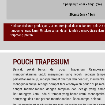
* panjang x lebar x tinggi (cm)
20cm x 6cm x 11cm
*Toleransi ukuran produk jadi 2-3 cm. Beri jarak desain dan tepi pola 2-8
tanggung jawab kami. Untuk pesanan dalam jumlah banyak, disarankan m
terpotong jahitan.
POUCH TRAPESIUM
Banyak sekali fungsi dari pouch trapesium. Orang-oran
menggunakannya untuk menyimpan uang receh, sebagai tempa
pertalatan makeup, sebagai tempat charger dan headset, atau bahka
menggunakannya sebagai dompet tapi kebanyakan pouch di pasara
sangat membosankan dengan tampilan dan design yang sama
Beruntungnya kamu ada di tempat yang benar untuk mendapatka
satu yang tidak akan pernah membosankan. Baca sampai selesai.
Pouch yang kami produksi hanya terbuat dari bahan berkualitas tingg