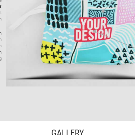
r
t
n
h
h
n
n
g
GALLERY