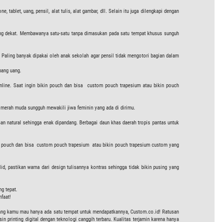
ablet, uang, pensil, alat tulis, alat gambar, dll. Selain itu juga dilengkapi dengan
yang dekat. Membawanya satu-satu tanpa dimasukan pada satu tempat khusus sunguh
. Paling banyak dipakai oleh anak sekolah agar pensil tidak mengotori bagian dalam
pang uang.
nline. Saat ingin bikin pouch dan bisa custom pouch trapesium atau bikin pouch
 merah muda sungguh mewakili jiwa feminin yang ada di dirimu.
an natural sehingga enak dipandang. Berbagai daun khas daerah tropis pantas untuk
ari pouch dan bisa custom pouch trapesium atau bikin pouch trapesium custom yang
 pastikan warna dari design tulisannya kontras sehingga tidak bikin pusing yang
g tepat.
nfaat!
yang kamu mau hanya ada satu tempat untuk mendapatkannya, Custom.co.id! Ratusan
 printing digital dengan teknologi canggih terbaru. Kualitas terjamin karena hanya