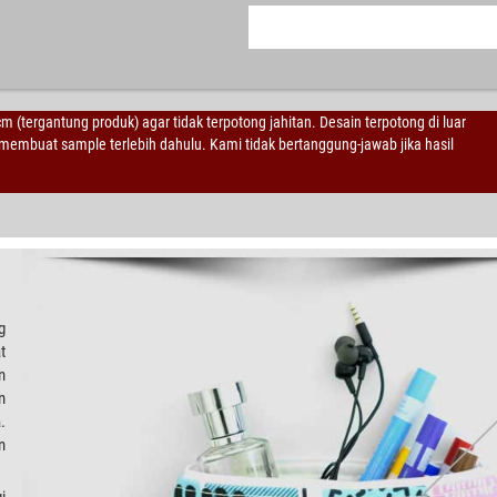
 cm (tergantung produk) agar tidak terpotong jahitan. Desain terpotong di luar
embuat sample terlebih dahulu. Kami tidak bertanggung-jawab jika hasil
g
t
n
n
.
n
i