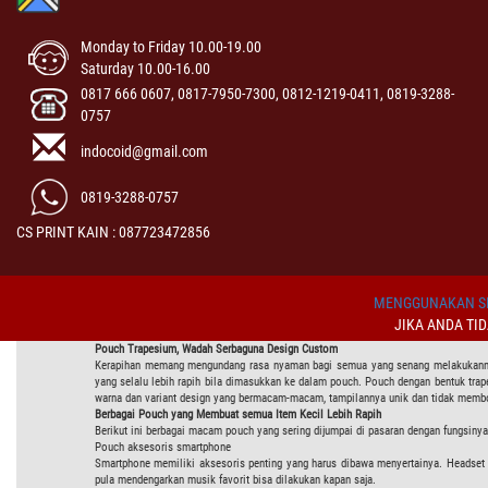
Monday to Friday 10.00-19.00
Saturday 10.00-16.00
0817 666 0607, 0817-7950-7300, 0812-1219-0411, 0819-3288-
0757
indocoid@gmail.com
0819-3288-0757
CS PRINT KAIN : 087723472856
MENGGUNAKAN SI
JIKA ANDA TI
Pouch Trapesium, Wadah Serbaguna Design Custom
Kerapihan memang mengundang rasa nyaman bagi semua yang senang melakukannya. 
yang selalu lebih rapih bila dimasukkan ke dalam pouch. Pouch dengan bentuk tr
warna dan variant design yang bermacam-macam, tampilannya unik dan tidak membos
Berbagai Pouch yang Membuat semua Item Kecil Lebih Rapih
Berikut ini berbagai macam pouch yang sering dijumpai di pasaran dengan fungsiny
Pouch aksesoris smartphone
Smartphone memiliki aksesoris penting yang harus dibawa menyertainya. Headset d
pula mendengarkan musik favorit bisa dilakukan kapan saja.