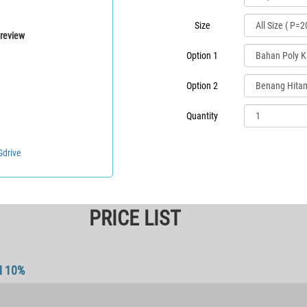
Size
review
Option 1
Option 2
Quantity
Gdrive
PRICE LIST
N 10%