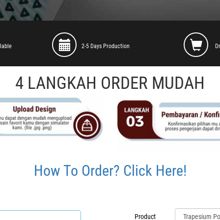
lable
2-5 Days Production
D
4 LANGKAH ORDER MUDAH
How To Order? Click Here!
Product