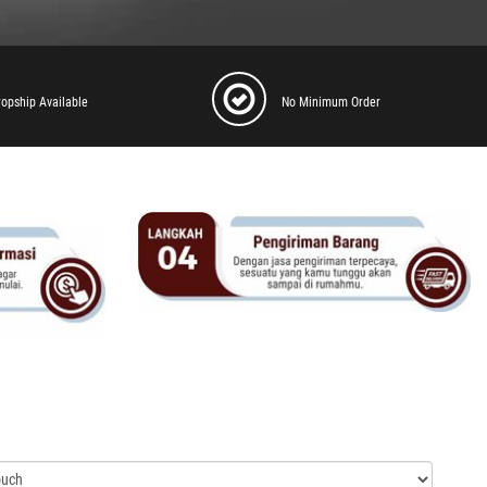
ropship Available
No Minimum Order