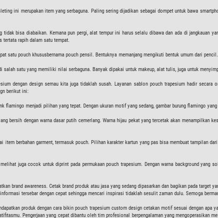
ting ini merupakan item yang serbaguna. Paling sering dijadikan sebagai dompet untuk bawa smartphone, t
idak bisa diabaikan. Kemana pun pergi, alat tempur ini harus selalu dibawa dan ada di jangkauan 
 tertata rapih dalam satu tempat.
erdapat satu pouch khususbernama pouch pensil. Bentuknya memanjang mengikuti bentuk umum dari pencil
salah satu yang memiliki nilai serbaguna. Banyak dipakai untuk makeup, alat tulis, juga untuk menyim
sium dengan design semau kita juga tidaklah susah. Layanan sablon pouch trapesium hadir secara o
n berikut ini:
nk flamingo menjadi pilihan yang tepat. Dengan ukuran motif yang sedang, gambar burung flamingo yang
ang bersih dengan warna dasar putih cemerlang. Warna hijau pekat yang tercetak akan menampilkan kes
agai item berbahan garment, termasuk pouch. Pilihan karakter kartun yang pas bisa membuat tampilan d
lihat juga cocok untuk diprint pada permukaan pouch trapesium. Dengan warna background yang solid,
atkan brand awareness. Cetak brand produk atau jasa yang sedang dipasarkan dan bagikan pada target yan
i, informasi tersebar dengan cepat sehingga mencari inspirasi tidaklah sesulit zaman dulu. Semoga berma
mendapatkan produk dengan cara bikin pouch trapesium custom design cetakan motif sesuai dengan apa 
atifitasmu. Pengerjaan yang cepat dibantu oleh tim profesional berpengalaman yang mengoperasikan mesin