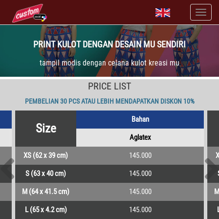
PRINT KULOT DENGAN DESAIN MU SENDIRI
tampil modis dengan celana kulot kreasi mu
PRICE LIST
PEMBELIAN 30 PCS ATAU LEBIH MENDAPATKAN DISKON 10%
Bahan
Size
Aglatex
XS (62 x 39 cm)
145.000
X
S (63 x 40 cm)
145.000
M (64 x 41.5 cm)
145.000
M
L (65 x 4.2 cm)
145.000