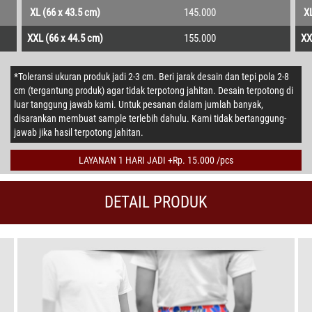
XL (66 x 43.5 cm)
145.000
XL
XXL (66 x 44.5 cm)
155.000
XX
*Toleransi ukuran produk jadi 2-3 cm. Beri jarak desain dan tepi pola 2-8
cm (tergantung produk) agar tidak terpotong jahitan. Desain terpotong di
luar tanggung jawab kami. Untuk pesanan dalam jumlah banyak,
disarankan membuat sample terlebih dahulu. Kami tidak bertanggung-
jawab jika hasil terpotong jahitan.
LAYANAN 1 HARI JADI +Rp. 15.000 /pcs
DETAIL PRODUK