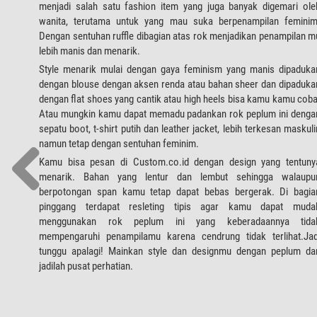
menjadi salah satu fashion item yang juga banyak digemari ole
wanita, terutama untuk yang mau suka berpenampilan feminim
Dengan sentuhan ruffle dibagian atas rok menjadikan penampilan m
lebih manis dan menarik.
Style menarik mulai dengan gaya feminism yang manis dipaduka
dengan blouse dengan aksen renda atau bahan sheer dan dipaduka
dengan flat shoes yang cantik atau high heels bisa kamu kamu coba
Atau mungkin kamu dapat memadu padankan rok peplum ini denga
sepatu boot, t-shirt putih dan leather jacket, lebih terkesan maskuli
namun tetap dengan sentuhan feminim.
Kamu bisa pesan di Custom.co.id dengan design yang tentuny
menarik. Bahan yang lentur dan lembut sehingga walaupu
berpotongan span kamu tetap dapat bebas bergerak. Di bagia
pinggang terdapat resleting tipis agar kamu dapat muda
menggunakan rok peplum ini yang keberadaannya tida
mempengaruhi penampilamu karena cendrung tidak terlihat.Jad
tunggu apalagi! Mainkan style dan designmu dengan peplum da
jadilah pusat perhatian.