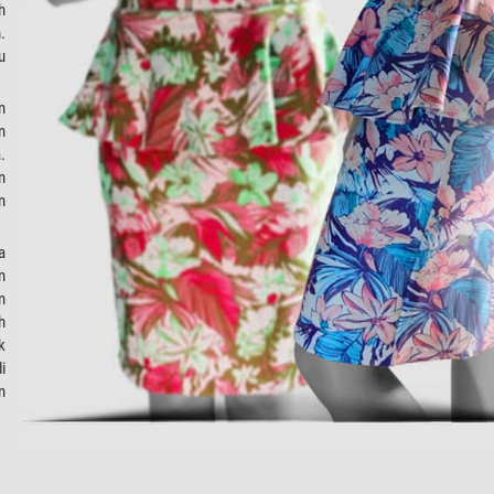
h
.
u
n
n
.
n
n
a
n
n
h
k
i
n