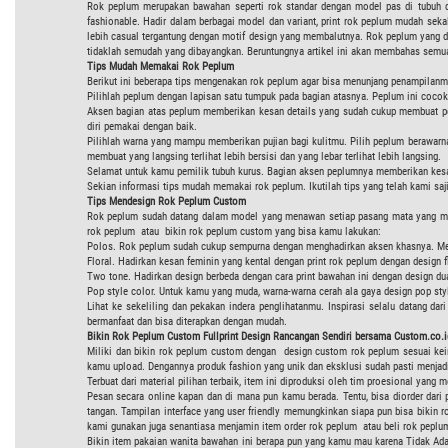
Rok peplum merupakan bawahan seperti rok standar dengan model pas di tubuh di
fashionable. Hadir dalam berbagai model dan variant, print rok peplum mudah sekal
lebih casual tergantung dengan motif design yang membalutnya. Rok peplum yang di
tidaklah semudah yang dibayangkan. Beruntungnya artikel ini akan membahas semua
Tips Mudah Memakai Rok Peplum
Berikut ini beberapa tips mengenakan rok peplum agar bisa menunjang penampilanm
Pilihlah peplum dengan lapisan satu tumpuk pada bagian atasnya. Peplum ini cocok 
Aksen bagian atas peplum memberikan kesan details yang sudah cukup membuat pena
diri pemakai dengan baik.
Pilihlah warna yang mampu memberikan pujian bagi kulitmu. Pilih peplum berawarna 
membuat yang langsing terlihat lebih bersisi dan yang lebar terlihat lebih langsing.
Selamat untuk kamu pemilik tubuh kurus. Bagian aksen peplumnya memberikan kesa
Sekian informasi tips mudah memakai rok peplum. Ikutilah tips yang telah kami saj
Tips Mendesign Rok Peplum Custom
Rok peplum sudah datang dalam model yang menawan setiap pasang mata yang meliha
rok peplum atau bikin rok peplum custom yang bisa kamu lakukan:
Polos. Rok peplum sudah cukup sempurna dengan menghadirkan aksen khasnya. Me
Floral. Hadirkan kesan feminin yang kental dengan print rok peplum dengan design f
Two tone. Hadirkan design berbeda dengan cara print bawahan ini dengan design d
Pop style color. Untuk kamu yang muda, warna-warna cerah ala gaya design pop sty
Lihat ke sekeliling dan pekakan indera penglihatanmu. Inspirasi selalu datang d
bermanfaat dan bisa diterapkan dengan mudah.
Bikin Rok Peplum Custom Fullprint Design Rancangan Sendiri bersama Custom.co.i
Miliki dan bikin rok peplum custom dengan design custom rok peplum sesuai keing
kamu upload. Dengannya produk fashion yang unik dan eksklusi sudah pasti menjadi
Terbuat dari material pilihan terbaik, item ini diproduksi oleh tim proesional yang 
Pesan secara online kapan dan di mana pun kamu berada. Tentu, bisa diorder dari
tangan. Tampilan interface yang user friendly memungkinkan siapa pun bisa bikin r
kami gunakan juga senantiasa menjamin item order rok peplum atau beli rok peplum
Bikin item pakaian wanita bawahan ini berapa pun yang kamu mau karena Tidak Ada M