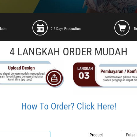
lable
2-5 Days Production
D
4 LANGKAH ORDER MUDAH
How To Order? Click Here!
Product