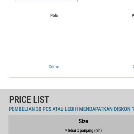
Pola
P
Gdrive
PRICE LIST
PEMBELIAN 30 PCS ATAU LEBIH MENDAPATKAN DISKON 
Size
* lebar x panjang (cm)