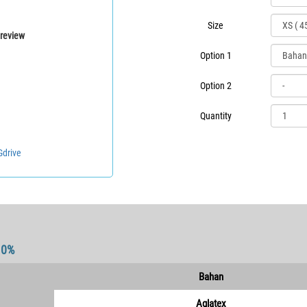
Size
review
Option 1
Option 2
Quantity
Gdrive
10%
Bahan
Aglatex