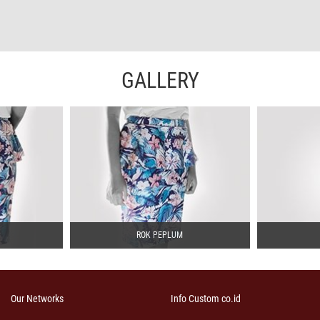
GALLERY
ROK PEPLUM
Our Networks
Info Custom co.id