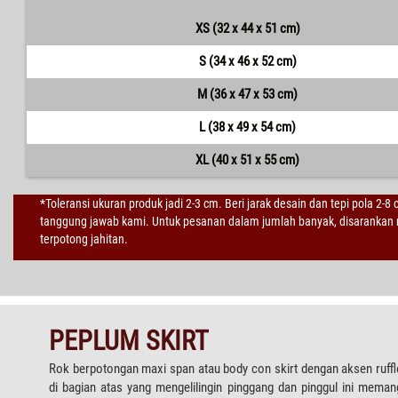
XS (32 x 44 x 51 cm)
S (34 x 46 x 52 cm)
M (36 x 47 x 53 cm)
L (38 x 49 x 54 cm)
XL (40 x 51 x 55 cm)
*Toleransi ukuran produk jadi 2-3 cm. Beri jarak desain dan tepi pola 2-8
tanggung jawab kami. Untuk pesanan dalam jumlah banyak, disarankan m
terpotong jahitan.
PEPLUM SKIRT
Rok berpotongan maxi span atau body con skirt dengan aksen ruffl
di bagian atas yang mengelilingin pinggang dan pinggul ini meman