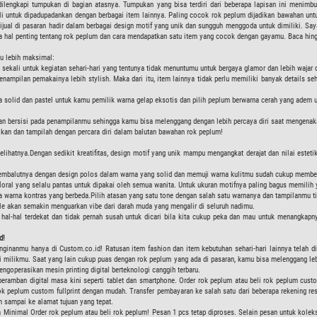
lengkapi tumpukan di bagian atasnya. Tumpukan yang bisa terdiri dari beberapa lapisan ini menimb
i untuk dipadupadankan dengan berbagai item lainnya. Paling cocok rok peplum dijadikan bawahan untuk 
jual di pasaran hadir dalam berbagai design motif yang unik dan sungguh menggoda untuk dimiliki. Sa
 hal penting tentang rok peplum dan cara mendapatkan satu item yang cocok dengan gayamu. Baca hingg
u lebih maksimal:
sekali untuk kegiatan sehari-hari yang tentunya tidak menuntumu untuk bergaya glamor dan lebih wajar
mpilan pemakainya lebih stylish. Maka dari itu, item lainnya tidak perlu memiliki banyak details se
solid dan pastel untuk kamu pemilik warna gelap eksotis dan pilih peplum berwarna cerah yang adem un
n bersisi pada penampilanmu sehingga kamu bisa melenggang dengan lebih percaya diri saat mengenak
ikan dan tampilah dengan percara diri dalam balutan bawahan rok peplum!
tnya.Dengan sedikit kreatifitas, design motif yang unik mampu mengangkat derajat dan nilai estetika
mbalutnya dengan design polos dalam warna yang solid dan memuji warna kulitmu sudah cukup member
loral yang selalu pantas untuk dipakai oleh semua wanita. Untuk ukuran motifnya paling bagus memilih ya
ua warna kontras yang berbeda.Pilih atasan yang satu tone dengan salah satu warnanya dan tampilanmu
le akan semakin menguarkan vibe dari darah muda yang mengalir di seluruh nadimu.
ari hal-hal terdekat dan tidak pernah susah untuk dicari bila kita cukup peka dan mau untuk menang
d!
inanmu hanya di Custom.co.id! Ratusan item fashion dan item kebutuhan sehari-hari lainnya telah dipr
 milikmu. Saat yang lain cukup puas dengan rok peplum yang ada di pasaran, kamu bisa melenggang leb
mengoperasikan mesin printing digital berteknologi canggih terbaru.
 peramban digital masa kini seperti tablet dan smartphone. Order rok peplum atau beli rok peplum cus
ok peplum custom fullprint dengan mudah. Transfer pembayaran ke salah satu dari beberapa rekening re
 sampai ke alamat tujuan yang tepat.
inimal Order rok peplum atau beli rok peplum! Pesan 1 pcs tetap diproses. Selain pesan untuk koleksi 