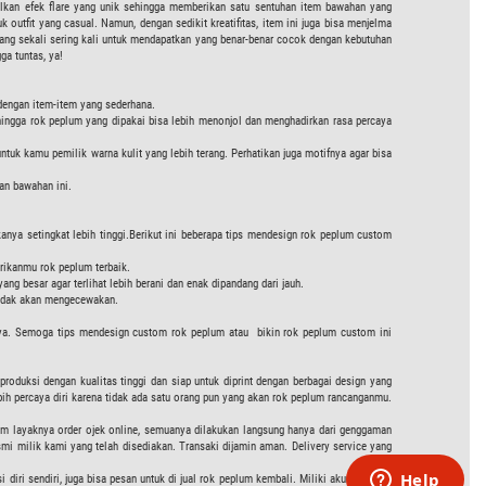
ulkan efek flare yang unik sehingga memberikan satu sentuhan item bawahan yang
outfit yang casual. Namun, dengan sedikit kreatifitas, item ini juga bisa menjelma
yang sekali sering kali untuk mendapatkan yang benar-benar cocok dengan kebutuhan
a tuntas, ya!
 dengan item-item yang sederhana.
hingga rok peplum yang dipakai bisa lebih menonjol dan menghadirkan rasa percaya
tuk kamu pemilik warna kulit yang lebih terang. Perhatikan juga motifnya agar bisa
an bawahan ini.
nya setingkat lebih tinggi.Berikut ini beberapa tips mendesign rok peplum custom
ikanmu rok peplum terbaik.
ng besar agar terlihat lebih berani dan enak dipandang dari jauh.
 tidak akan mengecewakan.
kapnya. Semoga tips mendesign custom rok peplum atau bikin rok peplum custom ini
oduksi dengan kualitas tinggi dan siap untuk diprint dengan berbagai design yang
ih percaya diri karena tidak ada satu orang pun yang akan rok peplum rancanganmu.
tom layaknya order ojek online, semuanya dilakukan langsung hanya dari genggaman
smi milik kami yang telah disediakan. Transaki dijamin aman. Delivery service yang
diri sendiri, juga bisa pesan untuk di jual rok peplum kembali. Miliki akun member