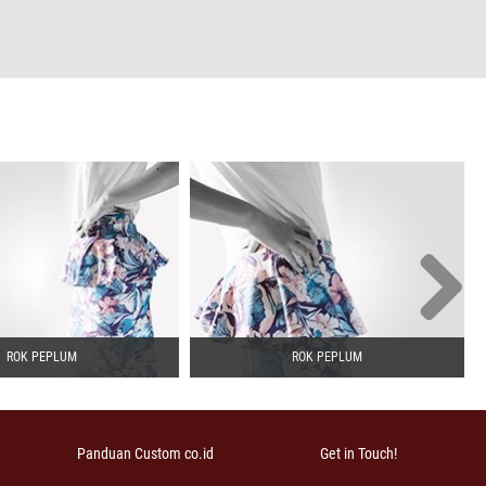
ROK PEPLUM
ROK PEPLUM
Panduan Custom co.id
Get in Touch!