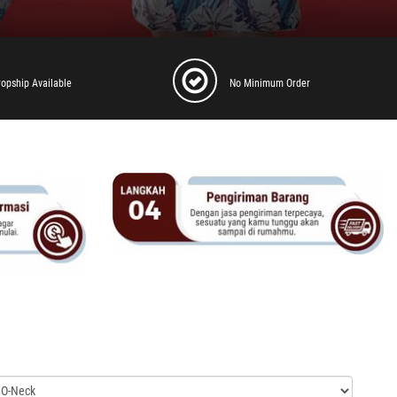
ropship Available
No Minimum Order