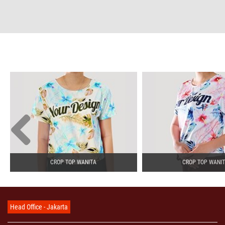
CROP TOP WANITA
CROP TOP WANI
Head Office - Jakarta