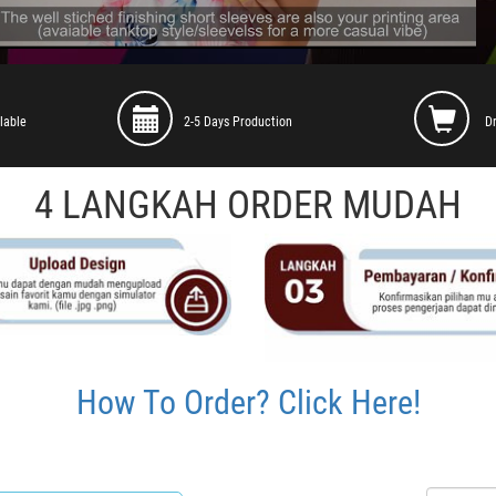
lable
2-5 Days Production
D
4 LANGKAH ORDER MUDAH
How To Order? Click Here!