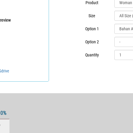
Product
Size
review
Option 1
Option 2
Quantity
Gdrive
10%
P