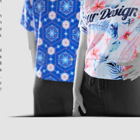
n
m
m
i
k
i
a
i
a
.
o
!