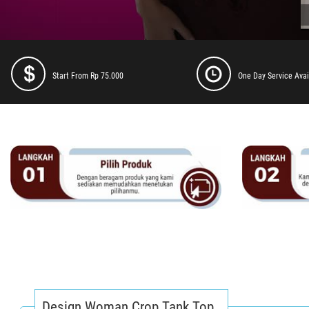
Start From Rp 75.000
One Day Service Avai
Design Woman Crop Tank Top