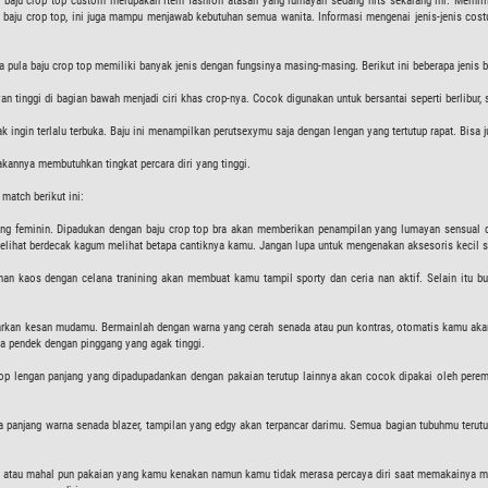
in baju crop top custom merupakan item fashion atasan yang lumayan sedang hits sekarang ini. Memil
 baju crop top, ini juga mampu menjawab kebutuhan semua wanita. Informasi mengenai jenis-jenis costum
ya pula baju crop top memiliki banyak jenis dengan fungsinya masing-masing. Berikut ini beberapa jeni
an tinggi di bagian bawah menjadi ciri khas crop-nya. Cocok digunakan untuk bersantai seperti berlibur,
ingin terlalu terbuka. Baju ini menampilkan perutsexymu saja dengan lengan yang tertutup rapat. Bisa 
kannya membutuhkan tingkat percara diri yang tinggi.
match berikut ini:
 feminin. Dipadukan dengan baju crop top bra akan memberikan penampilan yang lumayan sensual da
elihat berdecak kagum melihat betapa cantiknya kamu. Jangan lupa untuk mengenakan aksesoris kecil s
han kaos dengan celana tranining akan membuat kamu tampil sporty dan ceria nan aktif. Selain itu b
an kesan mudamu. Bermainlah dengan warna yang cerah senada atau pun kontras, otomatis kamu akan tam
a pendek dengan pinggang yang agak tinggi.
 top lengan panjang yang dipadupadankan dengan pakaian terutup lainnya akan cocok dipakai oleh pe
 panjang warna senada blazer, tampilan yang edgy akan terpancar darimu. Semua bagian tubuhmu terutup
agus atau mahal pun pakaian yang kamu kenakan namun kamu tidak merasa percaya diri saat memakainya