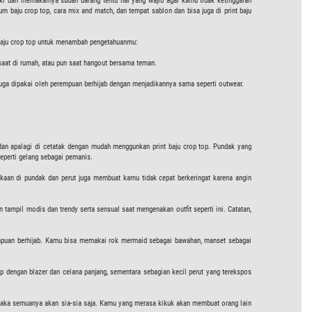
iki dan memakainya sudah barang tentu hal yang wajib agar kamu tidak ketinggalan
 baju crop top, cara mix and match, dan tempat sablon dan bisa juga di print baju
s baju crop top untuk menambah pengetahuanmu:
 saat di rumah, atau pun saat hangout bersama teman.
juga dipakai oleh perempuan berhijab dengan menjadikannya sama seperti outwear.
n apalagi di cetatak dengan mudah menggunkan print baju crop top. Pundak yang
eperti gelang sebagai pemanis.
ukaan di pundak dan perut juga membuat kamu tidak cepat berkeringat karena angin
pil modis dan trendy serta sensual saat mengenakan outfit seperti ini. Catatan,
rempuan berhijab. Kamu bisa memakai rok mermaid sebagai bawahan, manset sebagai
 dengan blazer dan celana panjang, sementara sebagian kecil perut yang terekspos
 maka semuanya akan sia-sia saja. Kamu yang merasa kikuk akan membuat orang lain