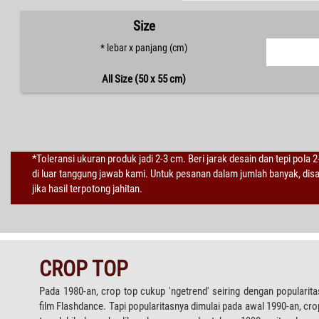
Size
* lebar x panjang (cm)
All Size (50 x 55 cm)
*Toleransi ukuran produk jadi 2-3 cm. Beri jarak desain dan tepi pola 
di luar tanggung jawab kami. Untuk pesanan dalam jumlah banyak, di
jika hasil terpotong jahitan.
CROP TOP
Pada 1980-an, crop top cukup 'ngetrend' seiring dengan popularita
film Flashdance. Tapi popularitasnya dimulai pada awal 1990-an, cro