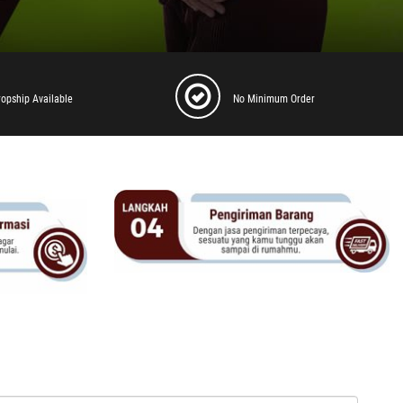
ropship Available
No Minimum Order