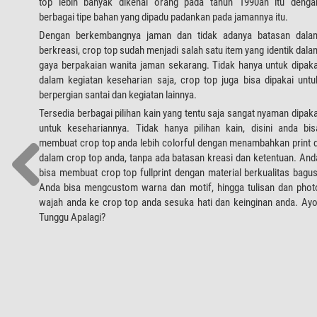
top lebih banyak dikenal orang pada tahun 1990an itu denga
berbagai tipe bahan yang dipadu padankan pada jamannya itu.
Dengan berkembangnya jaman dan tidak adanya batasan dala
berkreasi, crop top sudah menjadi salah satu item yang identik dala
gaya berpakaian wanita jaman sekarang. Tidak hanya untuk dipaka
dalam kegiatan keseharian saja, crop top juga bisa dipakai untu
berpergian santai dan kegiatan lainnya.
Tersedia berbagai pilihan kain yang tentu saja sangat nyaman dipaka
untuk kesehariannya. Tidak hanya pilihan kain, disini anda bis
membuat crop top anda lebih colorful dengan menambahkan print d
dalam crop top anda, tanpa ada batasan kreasi dan ketentuan. And
bisa membuat crop top fullprint dengan material berkualitas bagus
Anda bisa mengcustom warna dan motif, hingga tulisan dan phot
wajah anda ke crop top anda sesuka hati dan keinginan anda. Ayo
Tunggu Apalagi?