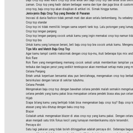
Baju crop top atau kaos crop top bisa anda beli baju crop top dan anda bisa bik
zaman. Crop top yang hadir dalam berbagai warna dan tipe dan juga bisa di custom
crop top, baju crop top akan disajikan di artikel ini. Simak hingga tuntas.
Jenis-jenis Baju Crop Top yang Beredar di Pasaran
Inovasi di dunia fashion tidak pernah mati dan akan selalu berkembang. Itu sebabn
Crop top standar
Crop top ini tidak memiliki lengan sama seperti tank top. Lalu potongan yang lumay
Crop top lengan panjang
Crop top lengan panjang cocok untuk kamu yang ingin memakai crop top namun tidak 
Crop top bra
Untuk kamu yang lumayan berani, beli baju crop top bra cocok untuk kamu. Mengena
Tips Mix and Match Baju Crop Top
Agar kamu tampil cantik maksimak dengan crop top-mu, ikuti beberapa tips mix and 
Rok flare
Rok flare yang mengembang memang cocok sekali untuk memberikan tampilan yang
terbuka dan bagian perut yang sedikit terekspose akan membuat setiap mata yang m
Celana Panjang
Entah untuk keperluan bersantai atau pun berolahraga, mengenakan crop top berba
bersirkulasi dengan lancar di sekitar tubuhmu.
Celana Pendek
Mengenakan baju crop top dengan bawahan celana pendek malah semakin mengeluark
celana pendek yang kamu pakai bisa merupakan celana pendek biasa atau pun celan
Hijab
Siapa bilang kamu yang berhijab tidak bisa mengenakan baju crop top? Baju crop
atasan yang lalu ditutup dengan baku crop top.
Blazer
Cobalah untuk mengenakan blazer di atas crop rop yang kamu pakai. Dengan celana
akan menjadi satu titik fokus kecil yang lumayan memberikanmu style tersendiri.
Percaya diri
Satu lagi pakaian yang tidak boleh ditinggalkan adalah percaya diri. Seberapa b