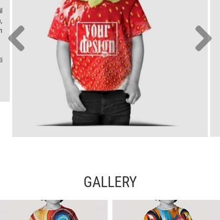
l
,
n
i
GALLERY