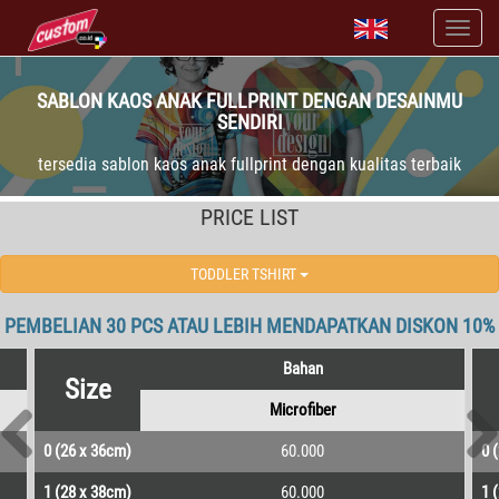
SABLON KAOS ANAK FULLPRINT DENGAN DESAINMU
SENDIRI
tersedia sablon kaos anak fullprint dengan kualitas terbaik
PRICE LIST
TODDLER TSHIRT
PEMBELIAN 30 PCS ATAU LEBIH MENDAPATKAN DISKON 10%
Bahan
Size
Microfiber
0 (26 x 36cm)
60.000
0 
1 (28 x 38cm)
60.000
1 